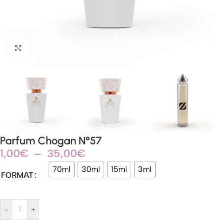
Agrandir
Parfum Chogan N°57
1,00
€
–
35,00
€
70ml
30ml
15ml
3ml
FORMAT
-
+