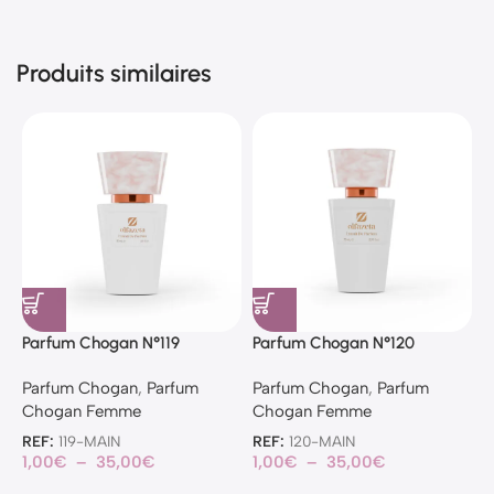
Produits similaires
Parfum Chogan N°119
Parfum Chogan N°120
P
Parfum Chogan
,
Parfum
Parfum Chogan
,
Parfum
P
Chogan Femme
Chogan Femme
C
REF:
119-MAIN
REF:
120-MAIN
R
1,00
€
–
35,00
€
1,00
€
–
35,00
€
1