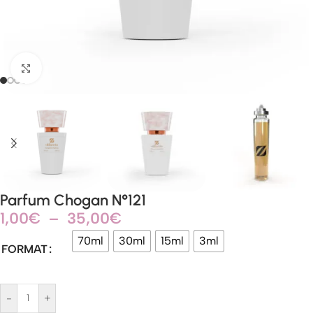
Agrandir
Parfum Chogan N°121
1,00
€
–
35,00
€
70ml
30ml
15ml
3ml
FORMAT
-
+