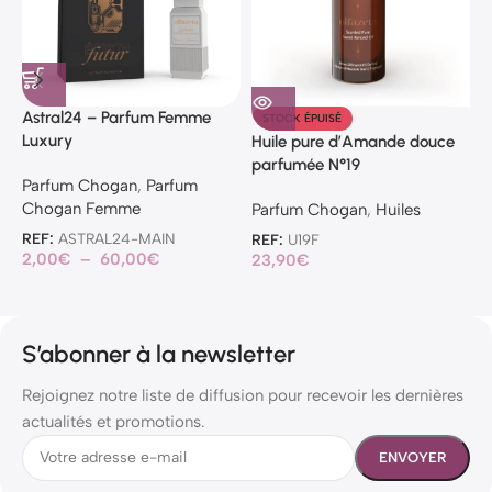
Astral24 – Parfum Femme
P
STOCK ÉPUISÉ
Luxury
Huile pure d’Amande douce
P
parfumée N°19
Parfum Chogan
,
Parfum
C
Chogan Femme
Parfum Chogan
,
Huiles
R
1
REF:
ASTRAL24-MAIN
REF:
U19F
2,00
€
–
60,00
€
23,90
€
S’abonner à la newsletter
Rejoignez notre liste de diffusion pour recevoir les dernières
actualités et promotions.