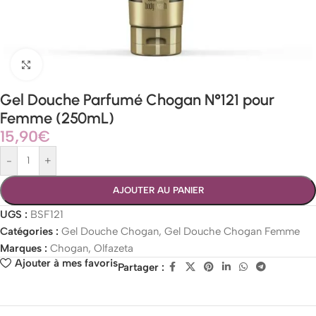
Agrandir
Gel Douche Parfumé Chogan N°121 pour
Femme (250mL)
15,90
€
-
+
AJOUTER AU PANIER
UGS :
BSF121
Catégories :
Gel Douche Chogan
,
Gel Douche Chogan Femme
Marques :
Chogan
,
Olfazeta
Ajouter à mes favoris
Partager :