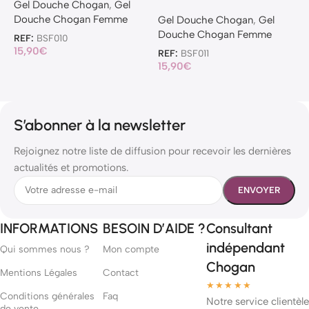
Gel Douche Chogan
,
Gel
Douche Chogan Femme
Gel Douche Chogan
,
Gel
G
Douche Chogan Femme
D
REF:
BSF010
15,90
€
REF:
BSF011
R
15,90
€
7
S’abonner à la newsletter
Rejoignez notre liste de diffusion pour recevoir les dernières
actualités et promotions.
INFORMATIONS
BESOIN D’AIDE ?
Consultant
indépendant
Qui sommes nous ?
Mon compte
Chogan
Mentions Légales
Contact
★★★★★
Conditions générales
Faq
Notre service clientèle
de vente