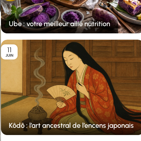
Ube : votre meilleur allié nutrition
11
JUIN
Kôdô : l’art ancestral de l’encens japonais