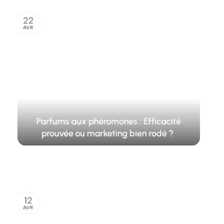
22
AVR
Parfums aux phéromones : Efficacité
prouvée ou marketing bien rodé ?
12
AVR