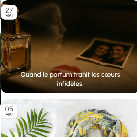
27
MAI
Quand le parfum trahit les cœurs
infidèles
05
MAI