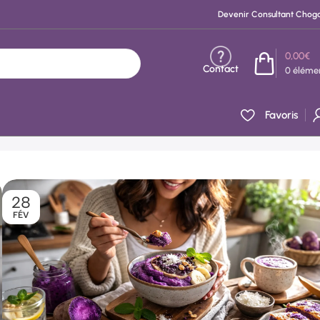
Devenir Consultant Chog
0,00
€
Contact
0
éléme
Favoris
28
FÉV