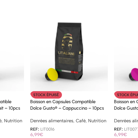
STOCK ÉPUISÉ
STOCK ÉPU
atible
Boisson en Capsules Compatible
Boisson en
it – 10pcs
Dolce Gusto® – Cappuccino – 10pcs
Dolce Gust
é
,
Nutrition
Denrées alimentaires
,
Café
,
Nutrition
Denrées ali
REF:
LIT0016
REF:
LIT007
6,99
€
6,99
€