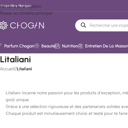
 Propos
Passer à la navigation
Nos Marques
Passer au contenu principal
Parfum Chogan
Beauté
Nutrition
Entretien De La Maiso
Litaliani
Accueil
/
Litaliani
Litaliani incarne notre passion pour les produits d’exception, mê
goût unique.
Grâce à une sélection rigoureuse et des partenariats solides avec 
Chaque produit est minutieusement choisi et testé pour te faire r