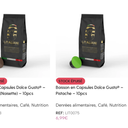
ISÉ
STOCK ÉPUISÉ
Capsules Dolce Gusto® –
Boisson en Capsules Dolce Gusto® –
(Noisette) – 10pcs
Pistache – 10pcs
mentaires
,
Café
,
Nutrition
Denrées alimentaires
,
Café
,
Nutrition
3
REF:
LIT0075
6,99
€