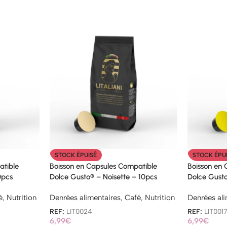
STOCK ÉPUISÉ
STOCK ÉPU
atible
Boisson en Capsules Compatible
Boisson en
0pcs
Dolce Gusto® – Noisette – 10pcs
Dolce Gusto
é
,
Nutrition
Denrées alimentaires
,
Café
,
Nutrition
Denrées ali
REF:
LIT0024
REF:
LIT001
6,99
€
6,99
€