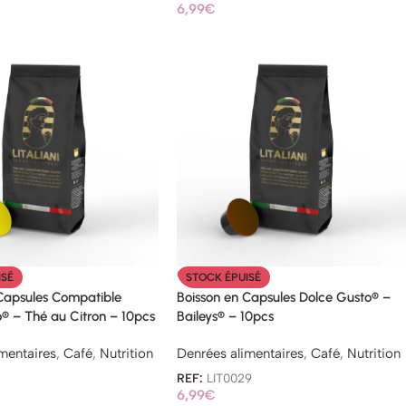
6,99
€
ISÉ
STOCK ÉPUISÉ
 Capsules Compatible
Boisson en Capsules Dolce Gusto® –
® – Thé au Citron – 10pcs
Baileys® – 10pcs
mentaires
,
Café
,
Nutrition
Denrées alimentaires
,
Café
,
Nutrition
7
REF:
LIT0029
6,99
€