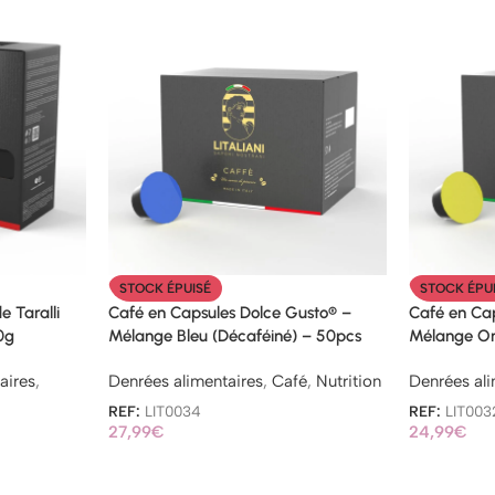
STOCK ÉPUISÉ
STOCK ÉPU
 Taralli
Café en Capsules Dolce Gusto® –
Café en Ca
0g
Mélange Bleu (Décaféiné) – 50pcs
Mélange Or
aires
,
Denrées alimentaires
,
Café
,
Nutrition
Denrées ali
REF:
LIT0034
REF:
LIT003
27,99
€
24,99
€