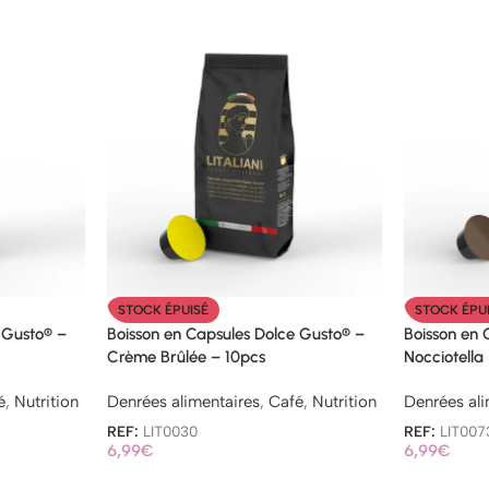
STOCK ÉPUISÉ
STOCK ÉPU
 Gusto® –
Boisson en Capsules Dolce Gusto® –
Boisson en 
Crème Brûlée – 10pcs
Nocciotella 
é
,
Nutrition
Denrées alimentaires
,
Café
,
Nutrition
Denrées ali
REF:
LIT0030
REF:
LIT007
6,99
€
6,99
€