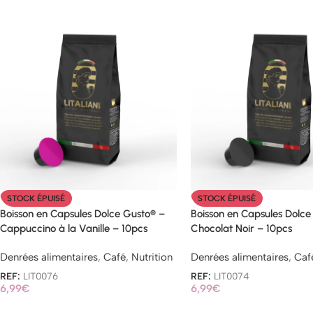
STOCK ÉPUISÉ
STOCK ÉPUISÉ
Boisson en Capsules Dolce Gusto® –
Boisson en Capsules Dolce
Cappuccino à la Vanille – 10pcs
Chocolat Noir – 10pcs
Denrées alimentaires
,
Café
,
Nutrition
Denrées alimentaires
,
Caf
REF:
LIT0076
REF:
LIT0074
6,99
€
6,99
€