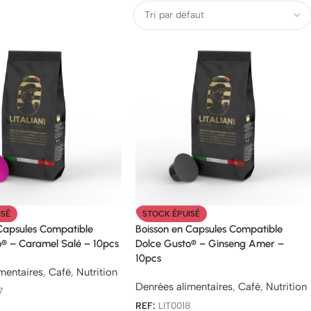
ISÉ
STOCK ÉPUISÉ
 Capsules Compatible
Boisson en Capsules Compatible
o® – Caramel Salé – 10pcs
Dolce Gusto® – Ginseng Amer –
10pcs
mentaires
,
Café
,
Nutrition
Denrées alimentaires
,
Café
,
Nutrition
7
REF:
LIT0018