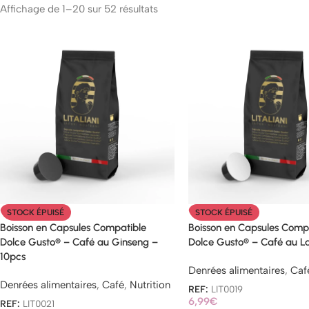
Affichage de 1–20 sur 52 résultats
STOCK ÉPUISÉ
STOCK ÉPUISÉ
Boisson en Capsules Compatible
Boisson en Capsules Comp
Dolce Gusto® – Café au Ginseng –
Dolce Gusto® – Café au La
10pcs
Denrées alimentaires
,
Caf
Denrées alimentaires
,
Café
,
Nutrition
REF:
LIT0019
6,99
€
REF:
LIT0021