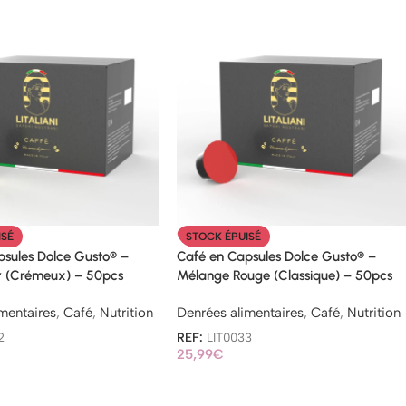
ISÉ
STOCK ÉPUISÉ
psules Dolce Gusto® –
Café en Capsules Dolce Gusto® –
 (Crémeux) – 50pcs
Mélange Rouge (Classique) – 50pcs
mentaires
,
Café
,
Nutrition
Denrées alimentaires
,
Café
,
Nutrition
2
REF:
LIT0033
25,99
€