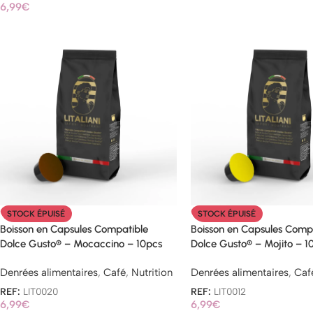
6,99
€
STOCK ÉPUISÉ
STOCK ÉPUISÉ
Boisson en Capsules Compatible
Boisson en Capsules Comp
Dolce Gusto® – Mocaccino – 10pcs
Dolce Gusto® – Mojito – 1
Denrées alimentaires
,
Café
,
Nutrition
Denrées alimentaires
,
Caf
REF:
LIT0020
REF:
LIT0012
6,99
€
6,99
€