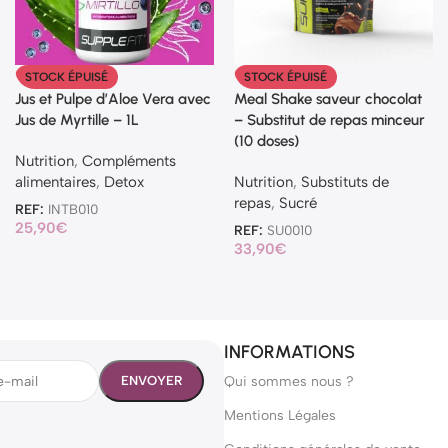
STOCK ÉPUISÉ
STOCK ÉPUISÉ
Jus et Pulpe d’Aloe Vera avec
Meal Shake saveur chocolat
Jus de Myrtille – 1L
– Substitut de repas minceur
(10 doses)
Nutrition
,
Compléments
alimentaires
,
Detox
Nutrition
,
Substituts de
repas
,
Sucré
REF:
INTB010
25,90
€
REF:
SU0010
33,90
€
INFORMATIONS
Qui sommes nous ?
Mentions Légales