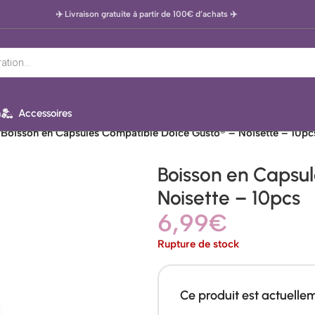
✈️ Livraison gratuite à partir de 100€ d’achats
✈️
n
Accessoires
Boisson en Capsules Compatible Dolce Gusto® – Noisette – 10pc
Boisson en Capsu
Noisette – 10pcs
6,99
€
Rupture de stock
Ce produit est actuelle