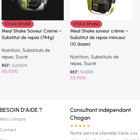
STOCK ÉPUISÉ
STOCK ÉPUISÉ
Meal Shake Saveur Crème –
Meal Shake saveur crème –
Substitut de repas (744g)
Substitut de repas minceur
(10 doses)
Nutrition
,
Substituts de
repas
,
Sucré
Nutrition
,
Substituts de
repas
,
Sucré
REF:
SU0004
65,00
€
REF:
SU0011
33,90
€
BESOIN D’AIDE ?
Consultant indépendant
Chogan
Mon compte
★★★★★
Contact
Notre service clientèle traite vos