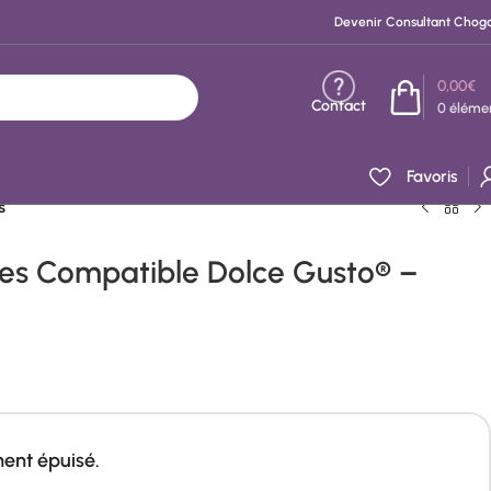
Devenir Consultant Chog
0,00
€
Contact
0
éléme
Favoris
s
les Compatible Dolce Gusto® –
ment épuisé.