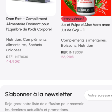
Dren Fast – Complément
STOCK ÉPUISÉ
Alimentaire Drainant pour
Jus et Pulpe d’Aloe Vera avec
l’Équilibre du Poids Corporel
Jus de Goji – 1L
Nutrition
,
Compléments
Compléments alimentaires
,
alimentaires
,
Sachets
Boissons
,
Nutrition
unidoses
REF:
INTB009
REF:
INTB030
26,90
€
44,90
€
S’abonner à la newsletter
Rejoignez notre liste de diffusion pour recevoir
les dernières actualités et promotions.