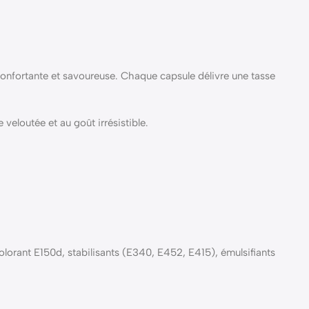
confortante et savoureuse. Chaque capsule délivre une tasse
veloutée et au goût irrésistible.
olorant E150d, stabilisants (E340, E452, E415), émulsifiants