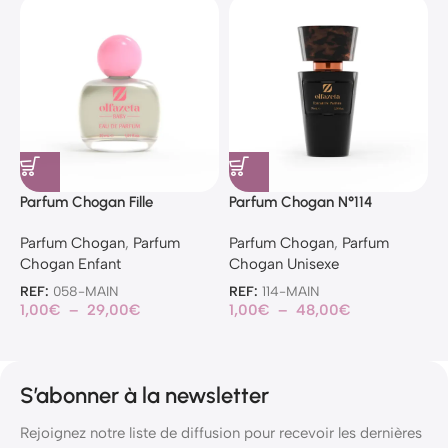
Parfum Chogan Fille
Parfum Chogan N°114
P
Parfum Chogan
,
Parfum
Parfum Chogan
,
Parfum
P
Chogan Enfant
Chogan Unisexe
C
REF:
058-MAIN
REF:
114-MAIN
R
1,00
€
–
29,00
€
1,00
€
–
48,00
€
1
S’abonner à la newsletter
Rejoignez notre liste de diffusion pour recevoir les dernières