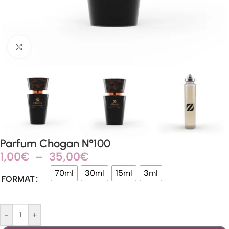
Agrandir
Parfum Chogan N°100
1,00
€
–
35,00
€
70ml
30ml
15ml
3ml
FORMAT
-
+