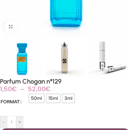
Agrandir
Parfum Chogan n°129
1,50
€
–
52,00
€
50ml
15ml
3ml
FORMAT
-
+