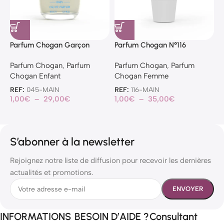
Parfum Chogan Garçon
Parfum Chogan N°116
P
Parfum Chogan
,
Parfum
Parfum Chogan
,
Parfum
P
Chogan Enfant
Chogan Femme
C
REF:
045-MAIN
REF:
116-MAIN
R
1,00
€
–
29,00
€
1,00
€
–
35,00
€
1
S’abonner à la newsletter
Rejoignez notre liste de diffusion pour recevoir les dernières
actualités et promotions.
INFORMATIONS
BESOIN D’AIDE ?
Consultant