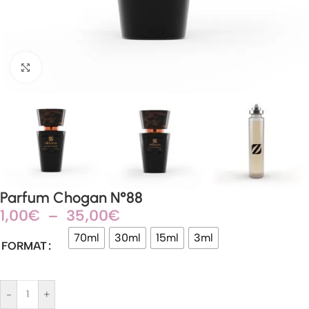
Agrandir
Parfum Chogan N°88
1,00
€
–
35,00
€
70ml
30ml
15ml
3ml
FORMAT
-
+