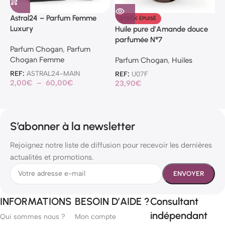
Astral24 – Parfum Femme
P
STOCK ÉPUISÉ
Luxury
Huile pure d’Amande douce
P
parfumée N°7
Parfum Chogan
,
Parfum
C
Chogan Femme
Parfum Chogan
,
Huiles
R
1
REF:
ASTRAL24-MAIN
REF:
U07F
2,00
€
–
60,00
€
23,90
€
S’abonner à la newsletter
Rejoignez notre liste de diffusion pour recevoir les dernières
actualités et promotions.
INFORMATIONS
BESOIN D’AIDE ?
Consultant
indépendant
Qui sommes nous ?
Mon compte