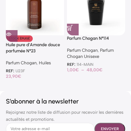
Parfum Chogan N°114
P
STOCK ÉPUISÉ
Huile pure d’Amande douce
Parfum Chogan
,
Parfum
P
parfumée N°23
Chogan Unisexe
C
Parfum Chogan
,
Huiles
REF:
114-MAIN
R
1,00
€
–
48,00
€
1
REF:
U23F
23,90
€
S’abonner à la newsletter
Rejoignez notre liste de diffusion pour recevoir les dernières
actualités et promotions.