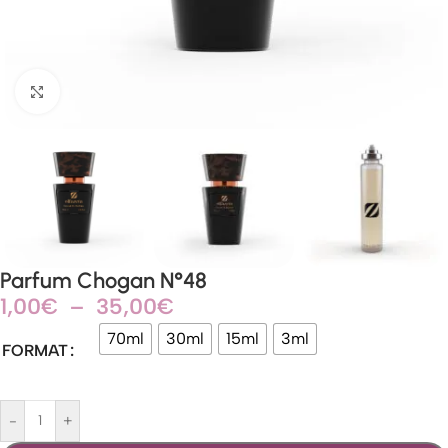
Agrandir
Parfum Chogan N°48
1,00
€
–
35,00
€
70ml
30ml
15ml
3ml
FORMAT
-
+