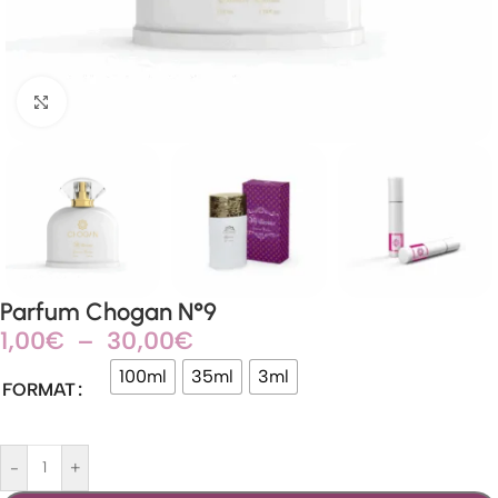
Agrandir
Parfum Chogan N°9
1,00
€
–
30,00
€
100ml
35ml
3ml
FORMAT
-
+