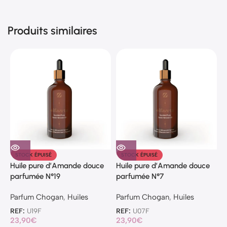
Produits similaires
P
STOCK ÉPUISÉ
STOCK ÉPUISÉ
Huile pure d’Amande douce
Huile pure d’Amande douce
P
parfumée N°19
parfumée N°7
C
Parfum Chogan
,
Huiles
Parfum Chogan
,
Huiles
R
1
REF:
U19F
REF:
U07F
23,90
€
23,90
€