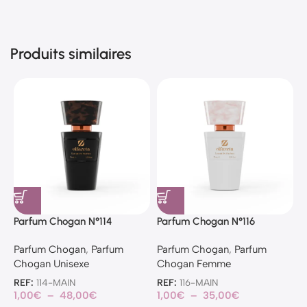
Produits similaires
Parfum Chogan N°114
Parfum Chogan N°116
P
Parfum Chogan
,
Parfum
Parfum Chogan
,
Parfum
P
Chogan Unisexe
Chogan Femme
C
REF:
114-MAIN
REF:
116-MAIN
R
1,00
€
–
48,00
€
1,00
€
–
35,00
€
1