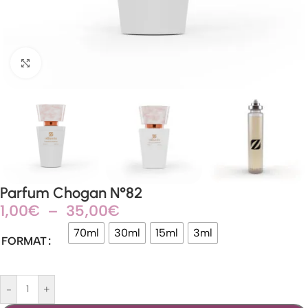
Agrandir
Parfum Chogan N°82
1,00
€
–
35,00
€
70ml
30ml
15ml
3ml
FORMAT
-
+