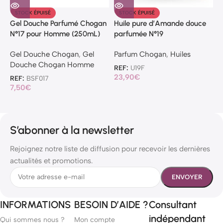
P
STOCK ÉPUISÉ
STOCK ÉPUISÉ
Gel Douche Parfumé Chogan
Huile pure d’Amande douce
P
N°17 pour Homme (250mL)
parfumée N°19
C
Gel Douche Chogan
,
Gel
Parfum Chogan
,
Huiles
R
Douche Chogan Homme
1
REF:
U19F
23,90
€
REF:
BSF017
7,50
€
S’abonner à la newsletter
Rejoignez notre liste de diffusion pour recevoir les dernières
actualités et promotions.
INFORMATIONS
BESOIN D’AIDE ?
Consultant
indépendant
Qui sommes nous ?
Mon compte