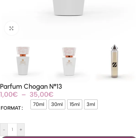
Agrandir
Parfum Chogan N°13
1,00
€
–
35,00
€
70ml
30ml
15ml
3ml
FORMAT
-
+