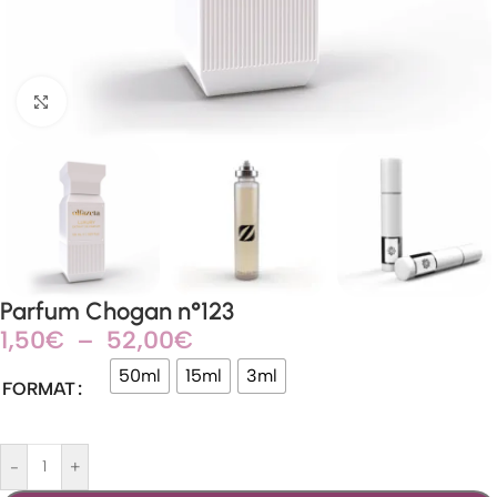
Agrandir
Parfum Chogan n°123
1,50
€
–
52,00
€
50ml
15ml
3ml
FORMAT
-
+