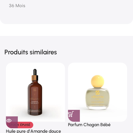
36 Mois
Produits similaires
Parfum Chogan Bébé
P
STOCK ÉPUISÉ
Huile pure d’Amande douce