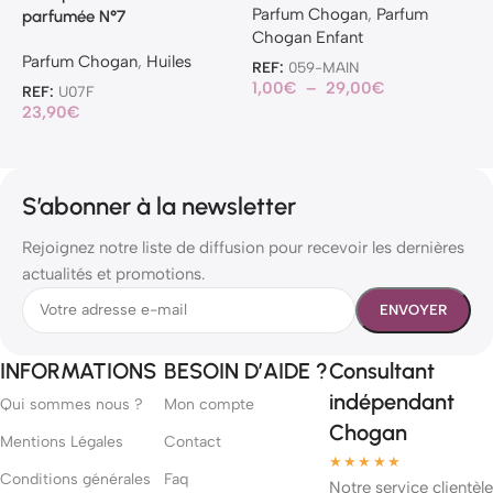
Parfum Chogan
,
Parfum
P
parfumée N°7
Chogan Enfant
C
Parfum Chogan
,
Huiles
REF:
059-MAIN
R
1,00
€
–
29,00
€
1
REF:
U07F
23,90
€
S’abonner à la newsletter
Rejoignez notre liste de diffusion pour recevoir les dernières
actualités et promotions.
INFORMATIONS
BESOIN D’AIDE ?
Consultant
indépendant
Qui sommes nous ?
Mon compte
Chogan
Mentions Légales
Contact
★★★★★
Conditions générales
Faq
Notre service clientèle