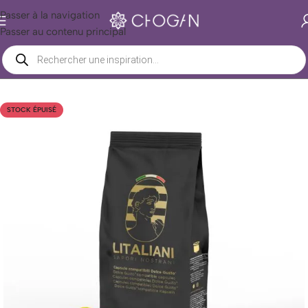
Passer à la navigation
Passer au contenu principal
Accueil
/
Boutique Chogan
/
Nutrition
/
Denrées alimentaires
/
Café
STOCK ÉPUISÉ