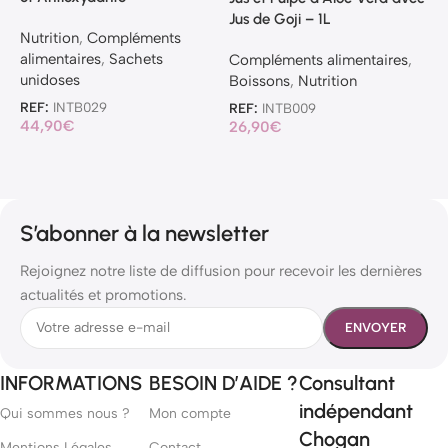
Jus de Goji – 1L
S
Nutrition
,
Compléments
(
alimentaires
,
Sachets
Compléments alimentaires
,
unidoses
Boissons
,
Nutrition
N
r
REF:
INTB029
REF:
INTB009
44,90
€
26,90
€
R
3
S’abonner à la newsletter
Rejoignez notre liste de diffusion pour recevoir les dernières
actualités et promotions.
INFORMATIONS
BESOIN D’AIDE ?
Consultant
indépendant
Qui sommes nous ?
Mon compte
Chogan
Mentions Légales
Contact