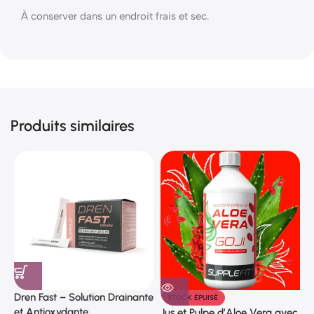
À conserver dans un endroit frais et sec.
Produits similaires
Dren Fast – Solution Drainante
STOCK ÉPUISÉ
et Antioxydante
Jus et Pulpe d’Aloe Vera avec
M