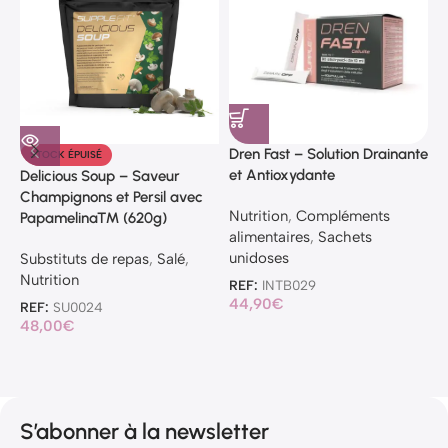
Dren Fast – Solution Drainante
STOCK ÉPUISÉ
et Antioxydante
Delicious Soup – Saveur
J
Champignons et Persil avec
T
Nutrition
,
Compléments
Papamelina™ (620g)
alimentaires
,
Sachets
C
unidoses
Substituts de repas
,
Salé
,
B
Nutrition
REF:
INTB029
R
44,90
€
2
REF:
SU0024
48,00
€
S’abonner à la newsletter