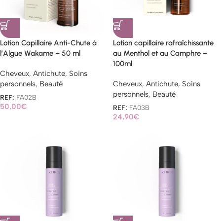
Lotion Capillaire Anti-Chute à
Lotion capillaire rafraîchissante
l’Algue Wakame – 50 ml
au Menthol et au Camphre –
100ml
Cheveux
,
Antichute
,
Soins
personnels
,
Beauté
Cheveux
,
Antichute
,
Soins
personnels
,
Beauté
REF:
FA02B
50,00
€
REF:
FA03B
24,90
€