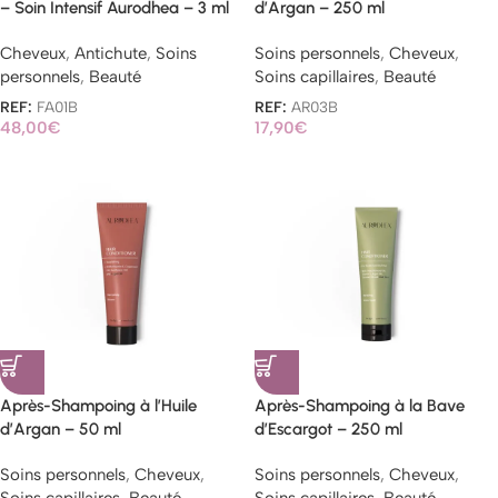
– Soin Intensif Aurodhea – 3 ml
d’Argan – 250 ml
Cheveux
,
Antichute
,
Soins
Soins personnels
,
Cheveux
,
personnels
,
Beauté
Soins capillaires
,
Beauté
REF:
FA01B
REF:
AR03B
48,00
€
17,90
€
Après-Shampoing à l’Huile
Après-Shampoing à la Bave
d’Argan – 50 ml
d’Escargot – 250 ml
Soins personnels
,
Cheveux
,
Soins personnels
,
Cheveux
,
Soins capillaires
,
Beauté
Soins capillaires
,
Beauté