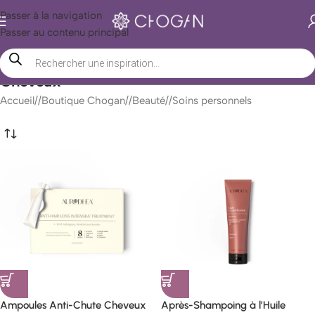
Passer à la navigation
Passer au contenu principal
Cheveux
Accueil
/
Boutique Chogan
/
Beauté
/
Soins personnels
Ampoules Anti-Chute Cheveux
Après-Shampoing à l’Huile