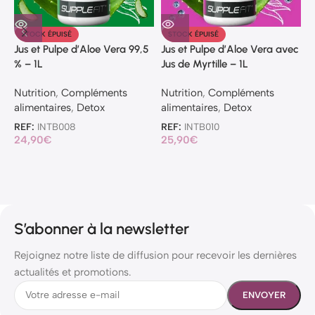
M
STOCK ÉPUISÉ
STOCK ÉPUISÉ
v
Jus et Pulpe d’Aloe Vera 99,5
Jus et Pulpe d’Aloe Vera avec
% – 1L
Jus de Myrtille – 1L
N
a
Nutrition
,
Compléments
Nutrition
,
Compléments
u
alimentaires
,
Detox
alimentaires
,
Detox
R
REF:
INTB008
REF:
INTB010
2
24,90
€
25,90
€
S’abonner à la newsletter
Rejoignez notre liste de diffusion pour recevoir les dernières
actualités et promotions.