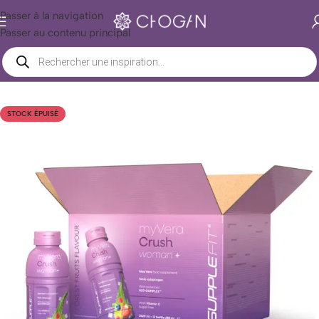
Passer à la navigation
Passer au contenu principal
Boutique Chogan
/
Nutrition
/
Compléments alimentaires
/
Boissons
STOCK ÉPUISÉ