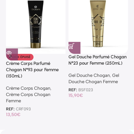
Gel Douche Parfumé Chogan
STOCK ÉPUISÉ
N°23 pour Femme (250mL)
Crème Corps Parfumé
G
Chogan N°93 pour Femme
N
Gel Douche Chogan
,
Gel
(150mL)
Douche Chogan Femme
G
Crème Corps Chogan
,
D
REF:
BSF023
Crème Corps Chogan
15,90
€
R
Femme
7
REF:
CRF093
13,50
€