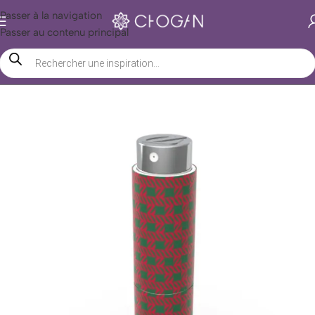
Passer à la navigation
Passer au contenu principal
Accueil
/
Boutique Chogan
/
Étui de Parfum Chogan