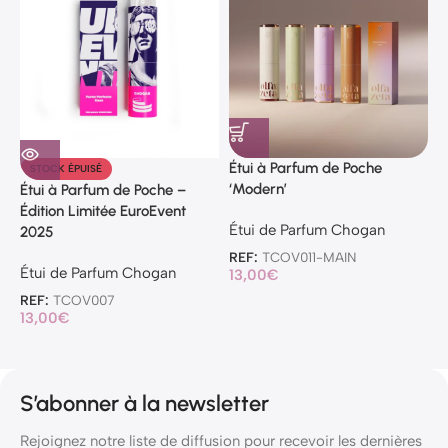
Étui à Parfum de Poche
STOCK ÉPUISÉ
‘Modern’
Étui à Parfum de Poche –
É
Édition Limitée EuroEvent
C
Étui de Parfum Chogan
2025
REF:
TCOV011-MAIN
É
Étui de Parfum Chogan
13,00
€
R
REF:
TCOV007
1
13,00
€
S’abonner à la newsletter
Rejoignez notre liste de diffusion pour recevoir les dernières