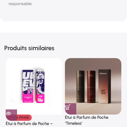
responsable.
Produits similaires
Étui à Parfum de Poche
STOCK ÉPUISÉ
‘Timeless’
Étui à Parfum de Poche –
É