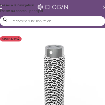
Passer à la navigation
Passer au contenu principal
Accueil
/
Boutique Chogan
/
Étui de Parfum Chogan
STOCK ÉPUISÉ