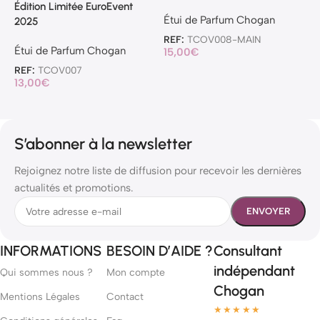
Édition Limitée EuroEvent
C
Étui de Parfum Chogan
2025
REF:
TCOV008-MAIN
É
Étui de Parfum Chogan
15,00
€
R
REF:
TCOV007
1
13,00
€
S’abonner à la newsletter
Rejoignez notre liste de diffusion pour recevoir les dernières
actualités et promotions.
INFORMATIONS
BESOIN D’AIDE ?
Consultant
indépendant
Qui sommes nous ?
Mon compte
Chogan
Mentions Légales
Contact
★★★★★