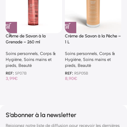
Crème de Savon à la
Crème de Savon à la Pêche –
G
Grenade – 260 ml
1 L
d
Soins personnels
,
Corps &
Soins personnels
,
Corps &
S
Hygiène
,
Soins mains et
Hygiène
,
Soins mains et
H
pieds
,
Beauté
pieds
,
Beauté
p
REF:
SP07B
REF:
RSP05B
R
3,99
€
8,90
€
1
S’abonner à la newsletter
Rejoignez notre liste de diffusion pour recevoir les dernières