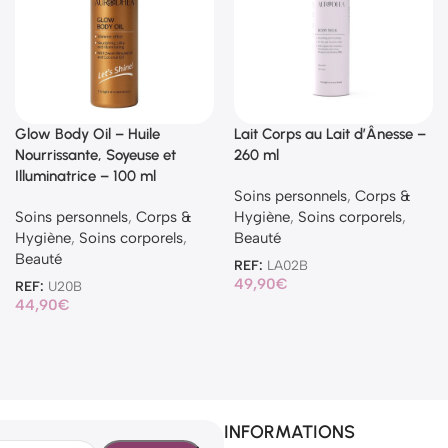
Glow Body Oil – Huile
Lait Corps au Lait d’Ânesse –
Nourrissante, Soyeuse et
260 ml
Illuminatrice – 100 ml
Soins personnels
,
Corps &
Soins personnels
,
Corps &
Hygiène
,
Soins corporels
,
Hygiène
,
Soins corporels
,
Beauté
Beauté
REF:
LA02B
49,90
€
REF:
U20B
44,90
€
INFORMATIONS