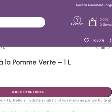
Devenir Consultant Chog
0,00
€
Contact
0
éléme
Favoris
1 L
 la Pomme Verte – 1 L
AJOUTER AU PANIER
 1 L. Nettoie, hydrate et rafraîchit vos mains au parfum fruité 🍏