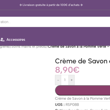
✈️ Livraison gratuite à partir de 100€ d’achats
✈️
n
Accessoires
giène
/
Soins mains et pieds
/
Crème de Savon à la Pomme Verte – 
Crème de Savon à
8,90
€
-
+
Crème de Savon à la Pomme Verte –
UGS :
RSP08B