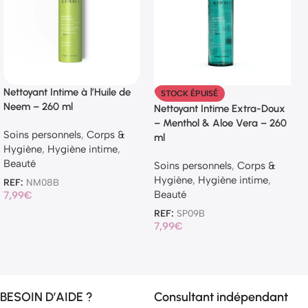
Nettoyant Intime à l’Huile de
STOCK ÉPUISÉ
Neem – 260 ml
Nettoyant Intime Extra-Doux
– Menthol & Aloe Vera – 260
Soins personnels
,
Corps &
ml
Hygiène
,
Hygiène intime
,
Beauté
Soins personnels
,
Corps &
Hygiène
,
Hygiène intime
,
REF:
NM08B
Beauté
7,99
€
REF:
SP09B
7,99
€
BESOIN D’AIDE ?
Consultant indépendant