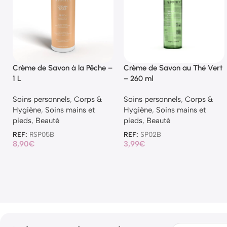
Crème de Savon à la Pêche –
Crème de Savon au Thé Vert
1 L
– 260 ml
Soins personnels
,
Corps &
Soins personnels
,
Corps &
Hygiène
,
Soins mains et
Hygiène
,
Soins mains et
pieds
,
Beauté
pieds
,
Beauté
REF:
RSP05B
REF:
SP02B
8,90
€
3,99
€