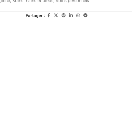
giène
,
Soins mains et pieds
,
Soins personnels
Partager :