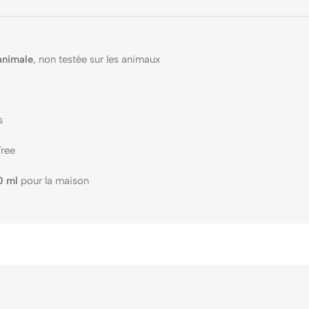
animale
, non testée sur les animaux
s
Tree
0 ml
pour la maison