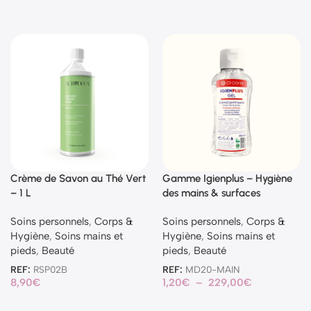
Crème de Savon au Thé Vert
Gamme Igienplus – Hygiène
– 1 L
des mains & surfaces
Soins personnels
,
Corps &
Soins personnels
,
Corps &
Hygiène
,
Soins mains et
Hygiène
,
Soins mains et
pieds
,
Beauté
pieds
,
Beauté
REF:
RSP02B
REF:
MD20-MAIN
8,90
€
1,20
€
–
229,00
€