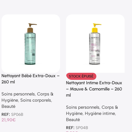
Nettoyant Bébé Extra-Doux –
STOCK ÉPUISÉ
260 ml
Nettoyant Intime Extra-Doux
– Mauve & Camomille – 260
Soins personnels
,
Corps &
ml
Hygiène
,
Soins corporels
,
Beauté
Soins personnels
,
Corps &
Hygiène
,
Hygiène intime
,
REF:
SP06B
Beauté
21,90
€
REF:
SP04B