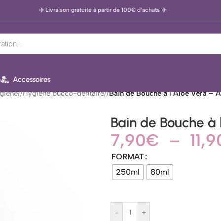
✈️ Livraison gratuite à partir de 100€ d’achats
✈️
n
Accessoires
giène
/
Hygiène bucco-dentaire
/
Bain de Bouche à l’Aloe Vera – 
Bain de Bouche à
7,90
€
–
11,9
FORMAT
250ml
80ml
-
+