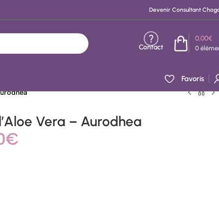
Devenir Consultant Chog
0,00
€
Contact
0
éléme
Favoris
Aurodhea
 l’Aloe Vera – Aurodhea
0
€