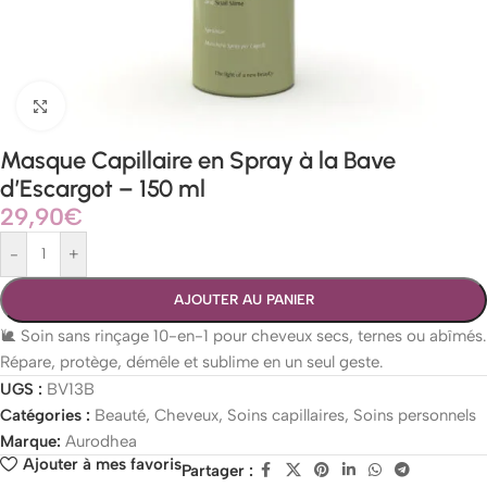
Agrandir
Masque Capillaire en Spray à la Bave
d’Escargot – 150 ml
29,90
€
-
+
AJOUTER AU PANIER
🐌 Soin sans rinçage 10-en-1 pour cheveux secs, ternes ou abîmés.
Répare, protège, démêle et sublime en un seul geste.
UGS :
BV13B
Catégories :
Beauté
,
Cheveux
,
Soins capillaires
,
Soins personnels
Marque:
Aurodhea
Ajouter à mes favoris
Partager :