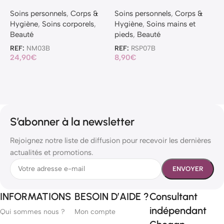
Soins personnels
,
Corps &
Soins personnels
,
Corps &
S
Hygiène
,
Soins corporels
,
Hygiène
,
Soins mains et
H
Beauté
pieds
,
Beauté
p
REF:
NM03B
REF:
RSP07B
R
24,90
€
8,90
€
3
S’abonner à la newsletter
Rejoignez notre liste de diffusion pour recevoir les dernières
actualités et promotions.
INFORMATIONS
BESOIN D’AIDE ?
Consultant
indépendant
Qui sommes nous ?
Mon compte