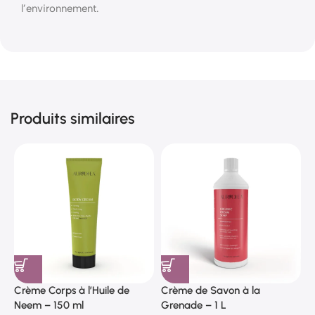
l’environnement.
Produits similaires
Crème Corps à l’Huile de
Crème de Savon à la
C
Neem – 150 ml
Grenade – 1 L
V