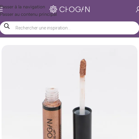
Passer à la navigation
Passer au contenu principal
Accueil
/
Boutique Chogan
/
Beauté
/
Maquillage
/
Yeux