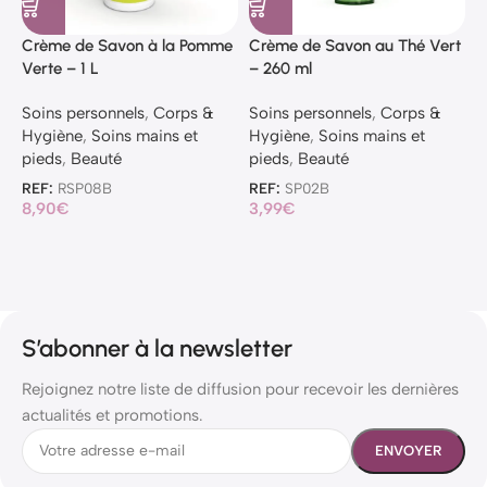
Crème de Savon à la Pomme
Crème de Savon au Thé Vert
G
Verte – 1 L
– 260 ml
–
Soins personnels
,
Corps &
Soins personnels
,
Corps &
S
Hygiène
,
Soins mains et
Hygiène
,
Soins mains et
H
pieds
,
Beauté
pieds
,
Beauté
B
REF:
RSP08B
REF:
SP02B
R
8,90
€
3,99
€
1
S’abonner à la newsletter
Rejoignez notre liste de diffusion pour recevoir les dernières
actualités et promotions.