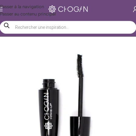
Passer à la navigation
Passer au contenu principal
Accueil
/
Boutique Chogan
/
Beauté
/
Maquillage
/
Yeux