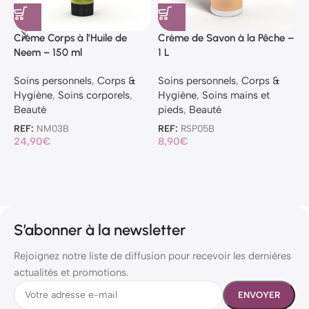
Crème Corps à l’Huile de
Crème de Savon à la Pêche –
C
Neem – 150 ml
1 L
V
Soins personnels
,
Corps &
Soins personnels
,
Corps &
S
Hygiène
,
Soins corporels
,
Hygiène
,
Soins mains et
H
Beauté
pieds
,
Beauté
p
REF:
NM03B
REF:
RSP05B
R
24,90
€
8,90
€
8
S’abonner à la newsletter
Rejoignez notre liste de diffusion pour recevoir les dernières
actualités et promotions.