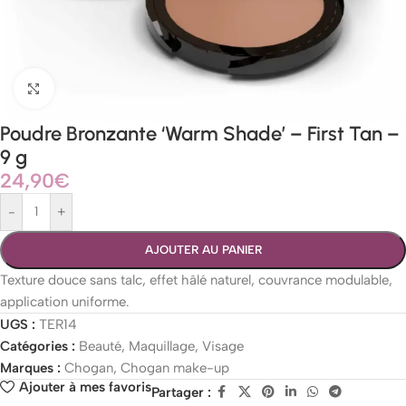
Agrandir
Poudre Bronzante ‘Warm Shade’ – First Tan –
9 g
24,90
€
-
+
AJOUTER AU PANIER
Texture douce sans talc, effet hâlé naturel, couvrance modulable,
application uniforme.
UGS :
TER14
Catégories :
Beauté
,
Maquillage
,
Visage
Marques :
Chogan
,
Chogan make-up
Ajouter à mes favoris
Partager :