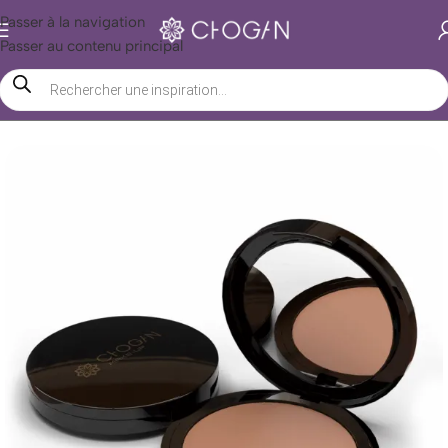
Passer à la navigation
Passer au contenu principal
Accueil
/
Boutique Chogan
/
Beauté
/
Maquillage
/
Visage