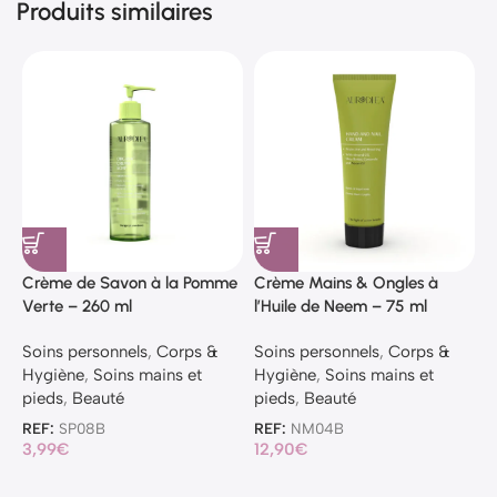
Produits similaires
Crème de Savon à la Pomme
Crème Mains & Ongles à
G
Verte – 260 ml
l’Huile de Neem – 75 ml
d
Soins personnels
,
Corps &
Soins personnels
,
Corps &
S
Hygiène
,
Soins mains et
Hygiène
,
Soins mains et
H
pieds
,
Beauté
pieds
,
Beauté
p
REF:
SP08B
REF:
NM04B
R
3,99
€
12,90
€
1