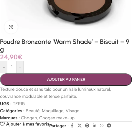
Agrandir
Poudre Bronzante ‘Warm Shade’ – Biscuit – 9
g
24,90
€
-
+
AJOUTER AU PANIER
Texture douce et sans talc pour un hâle lumineux naturel,
couvrance modulable et tenue parfaite.
UGS :
TER15
Catégories :
Beauté
,
Maquillage
,
Visage
Marques :
Chogan
,
Chogan make-up
Ajouter à mes favoris
Partager :