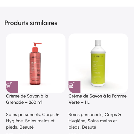
Produits similaires
Crème de Savon à la
Crème de Savon à la Pomme
C
Grenade – 260 ml
Verte – 1 L
V
Soins personnels
,
Corps &
Soins personnels
,
Corps &
S
Hygiène
,
Soins mains et
Hygiène
,
Soins mains et
H
pieds
,
Beauté
pieds
,
Beauté
p