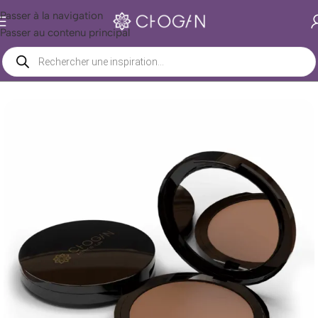
Passer à la navigation
Passer au contenu principal
Accueil
/
Boutique Chogan
/
Beauté
/
Maquillage
/
Visage