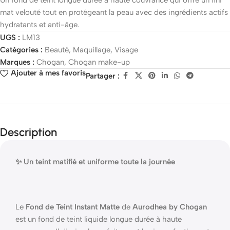
Un fond de teint longue durée à haute couvrance qui offre un fini
mat velouté tout en protégeant la peau avec des ingrédients actifs
hydratants et anti-âge.
UGS :
LM13
Catégories :
Beauté
,
Maquillage
,
Visage
Marques :
Chogan
,
Chogan make-up
Ajouter à mes favoris
Partager :
Description
✨ Un teint matifié et uniforme toute la journée
Le
Fond de Teint Instant Matte
de
Aurodhea by Chogan
est un fond de teint liquide longue durée à haute