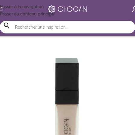
Passer à la navigation
Passer au contenu principal
Accueil
/
Boutique Chogan
/
Beauté
/
Maquillage
/
Visage