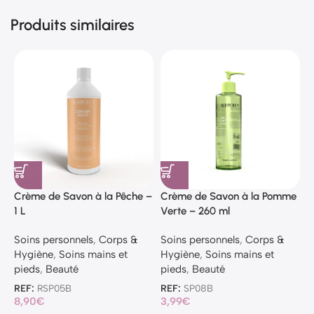
Produits similaires
Crème de Savon à la Pêche –
Crème de Savon à la Pomme
C
1 L
Verte – 260 ml
–
Soins personnels
,
Corps &
Soins personnels
,
Corps &
S
Hygiène
,
Soins mains et
Hygiène
,
Soins mains et
H
pieds
,
Beauté
pieds
,
Beauté
p
REF:
RSP05B
REF:
SP08B
R
8,90
€
3,99
€
8