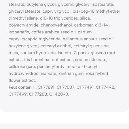
stearate, butylene glycol, glycerin, glyceryl isostearate,
glyceryl stearate, caprylyl glycol, bis-peg-18 methyl ether
dimethyl silane, c10-18 triglycerides, silica,
polyacrylamide, phenoxyethanol, carbomer, c13-14
isoparaffin, coffea arabica seed oil, parfum,
caprylic/capric triglyceride, helianthus annuus seed oil,
hexylene glycol, cetearyl alcohol, cetearyl glucoside,
mica, sodium hydroxide, laureth-7, panax ginseng root
extract, iris florentina root extract, sodium stearate,
cellulose gum, pentaerythrityl tetra-di-t-butyl
hydroxyhydrocinnamate, xanthan gum, rosa hybrid
flower extract.
Peut contenir
: CI 77891, CI 77007, CI 77491, CI 77492,
CI 77499, CI 77288, CI 42090.