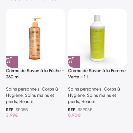
Crème de Savon à la Pêche –
Crème de Savon à la Pomme
C
260 ml
Verte – 1 L
l
Soins personnels
,
Corps &
Soins personnels
,
Corps &
S
Hygiène
,
Soins mains et
Hygiène
,
Soins mains et
H
pieds
,
Beauté
pieds
,
Beauté
p
REF:
SP05B
REF:
RSP08B
R
3,99
€
8,90
€
1