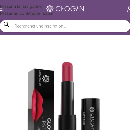
Passer à la navigation
Passer au contenu principal
Accueil
/
Boutique Chogan
/
Beauté
/
Maquillage
/
Lèvres