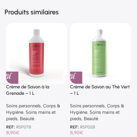
Produits similaires
Crème de Savon à la
Crème de Savon au Thé Vert
C
Grenade – 1 L
– 1 L
l
Soins personnels
,
Corps &
Soins personnels
,
Corps &
S
Hygiène
,
Soins mains et
Hygiène
,
Soins mains et
H
pieds
,
Beauté
pieds
,
Beauté
p
REF:
RSP07B
REF:
RSP02B
R
8,90
€
8,90
€
1