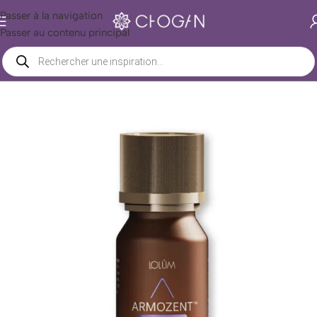
Passer à la navigation
Passer au contenu principal
Accueil
/
Boutique Chogan
/
Beauté
/
Huiles
/
Essentielles