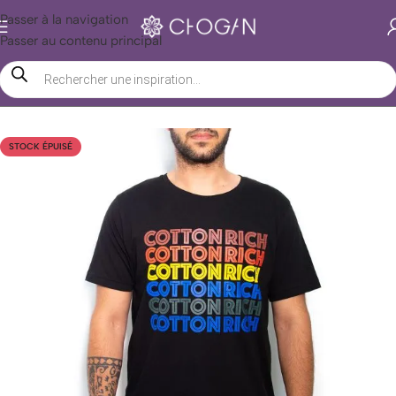
Passer à la navigation
Passer au contenu principal
Accueil
/
Boutique Chogan
/
Accessoires
/
Vêtements
/
T-shirt
STOCK ÉPUISÉ