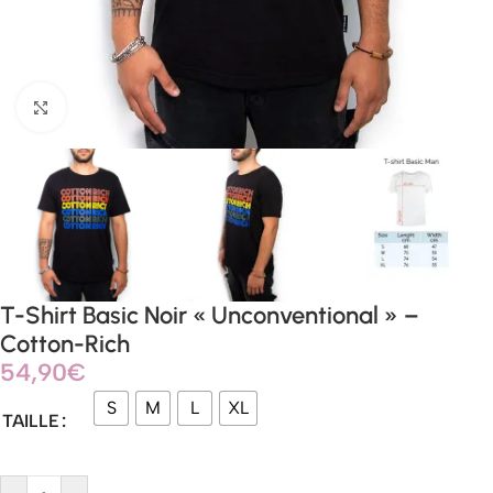
Agrandir
T-Shirt Basic Noir « Unconventional » –
Cotton-Rich
54,90
€
S
M
L
XL
TAILLE