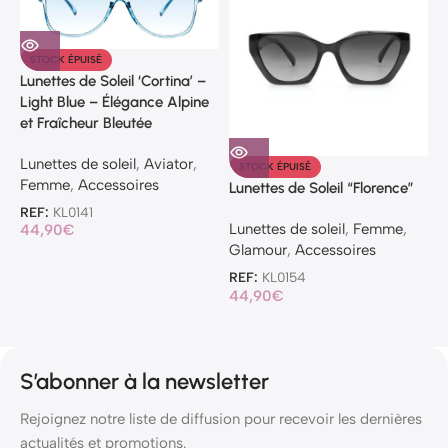
STOCK ÉPUISÉ
L
Lunettes de Soleil ‘Cortina’ –
T
Light Blue – Élégance Alpine
et Fraîcheur Bleutée
L
A
Lunettes de soleil
,
Aviator
,
STOCK ÉPUISÉ
Femme
,
Accessoires
Lunettes de Soleil “Florence”
R
2
REF:
KL0141
Lunettes de soleil
,
Femme
,
44,90
€
Glamour
,
Accessoires
REF:
KL0154
44,90
€
S’abonner à la newsletter
Rejoignez notre liste de diffusion pour recevoir les dernières
actualités et promotions.