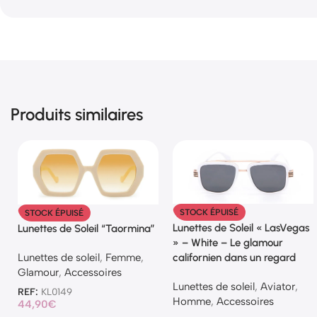
Produits similaires
STOCK ÉPUISÉ
STOCK ÉPUISÉ
Lunettes de Soleil « LasVegas
Lunettes de Soleil “Taormina”
» – White – Le glamour
Lunettes de soleil
,
Femme
,
californien dans un regard
Glamour
,
Accessoires
Lunettes de soleil
,
Aviator
,
REF:
KL0149
Homme
,
Accessoires
44,90
€