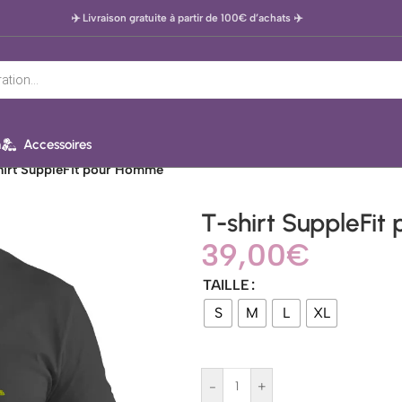
✈️ Livraison gratuite à partir de 100€ d’achats
✈️
n
Accessoires
hirt SuppleFit pour Homme
T-shirt SuppleFi
39,00
€
TAILLE
S
M
L
XL
-
+