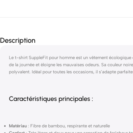
Description
Le t-shirt SuppleFit pour homme est un vêtement écologique et m
de la journée et éloigne les mauvaises odeurs. Sa couleur noire
polyvalent. Idéal pour toutes les occasions, il s’adapte parfait
Caractéristiques principales :
Matériau
: Fibre de bambou, respirante et naturelle
Confort
: Très léger et doux pour une sensation de fraîcheur to