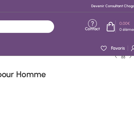
Devenir Consultant Chog
0,00
€
Contact
0
éléme
Favoris
t pour Homme