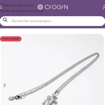
Passer à la navigation
Passer au contenu principal
Accueil
/
Boutique Chogan
/
Accessoires
/
Bijoux
/
Parures
STOCK ÉPUISÉ