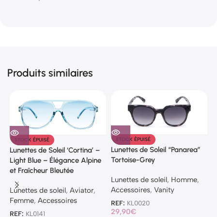
Produits similaires
STOCK ÉPUISÉ
STOCK ÉPUISÉ
Lunettes de Soleil “Panarea”
Lunettes de Soleil ‘Cortina’ –
L
Tortoise-Grey
Light Blue – Élégance Alpine
L
et Fraîcheur Bleutée
Lunettes de soleil
,
Homme
,
G
Accessoires
,
Vanity
Lunettes de soleil
,
Aviator
,
R
Femme
,
Accessoires
4
REF:
KL0020
29,90
€
REF:
KL0141