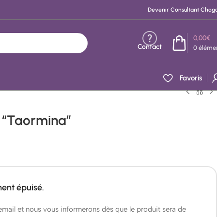
Devenir Consultant Chog
0,00
€
Contact
0
éléme
Favoris
l “Taormina”
ment épuisé.
 email et nous vous informerons dès que le produit sera de