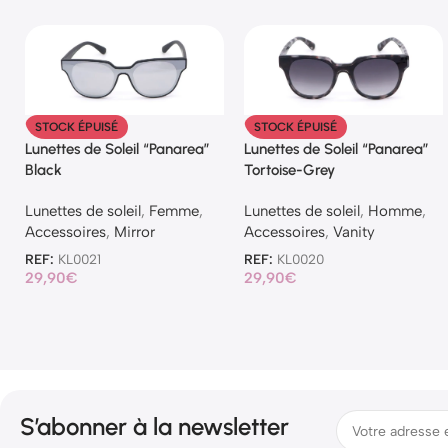
STOCK ÉPUISÉ
STOCK ÉPUISÉ
Lunettes de Soleil “Panarea”
Lunettes de Soleil “Panarea”
Black
Tortoise-Grey
Lunettes de soleil
,
Femme
,
Lunettes de soleil
,
Homme
,
Accessoires
,
Mirror
Accessoires
,
Vanity
REF:
KL0021
REF:
KL0020
29,90
€
29,90
€
S’abonner à la newsletter