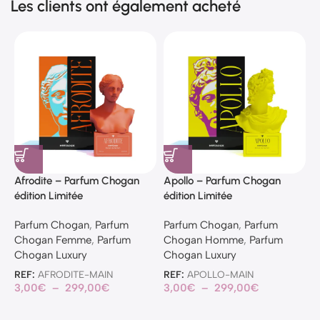
Les clients ont également acheté
Afrodite – Parfum Chogan
Apollo – Parfum Chogan
A
édition Limitée
édition Limitée
é
Parfum Chogan
,
Parfum
Parfum Chogan
,
Parfum
P
Chogan Femme
,
Parfum
Chogan Homme
,
Parfum
C
Chogan Luxury
Chogan Luxury
C
REF:
AFRODITE-MAIN
REF:
APOLLO-MAIN
R
3,00
€
–
299,00
€
3,00
€
–
299,00
€
3