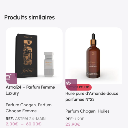
Produits similaires
Astral24 – Parfum Femme
P
STOCK ÉPUISÉ
Luxury
Huile pure d’Amande douce
P
parfumée N°23
Parfum Chogan
,
Parfum
C
Chogan Femme
Parfum Chogan
,
Huiles
R
1
REF:
ASTRAL24-MAIN
REF:
U23F
2,00
€
–
60,00
€
23,90
€