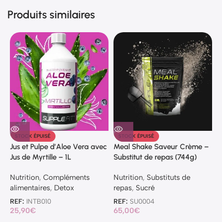
Produits similaires
M
STOCK ÉPUISÉ
STOCK ÉPUISÉ
v
Jus et Pulpe d’Aloe Vera avec
Meal Shake Saveur Crème –
Jus de Myrtille – 1L
Substitut de repas (744g)
N
a
Nutrition
,
Compléments
Nutrition
,
Substituts de
u
alimentaires
,
Detox
repas
,
Sucré
R
REF:
INTB010
REF:
SU0004
2
25,90
€
65,00
€