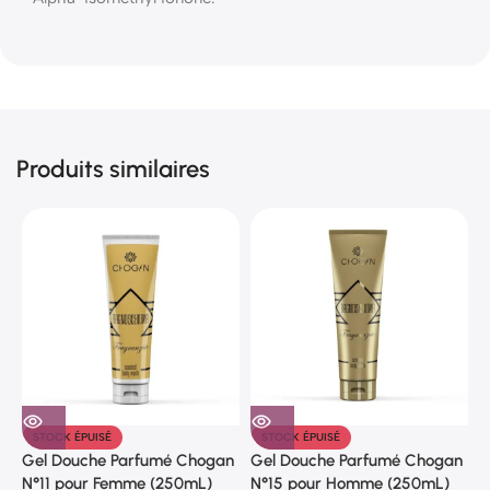
Produits similaires
STOCK ÉPUISÉ
STOCK ÉPUISÉ
Gel Douche Parfumé Chogan
Gel Douche Parfumé Chogan
G
N°11 pour Femme (250mL)
N°15 pour Homme (250mL)
N