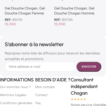
Gel Douche Chogan
,
Gel
Gel Douche Chogan
,
Gel
G
Douche Chogan Femme
Douche Chogan Homme
D
REF:
BSF011
REF:
BSF015
R
15,90
€
15,90
€
7
S’abonner à la newsletter
Rejoignez notre liste de diffusion pour recevoir les dernières
actualités et promotions.
INFORMATIONS
BESOIN D’AIDE ?
Consultant
indépendant
Qui sommes nous ?
Mon compte
Chogan
Mentions Légales
Contact
★★★★★
Conditions générales
Faq
Notre service clientèle