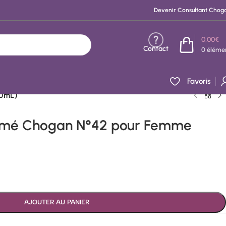
Devenir Consultant Chog
0,00
€
Contact
0
éléme
Favoris
50mL)
umé Chogan N°42 pour Femme
AJOUTER AU PANIER