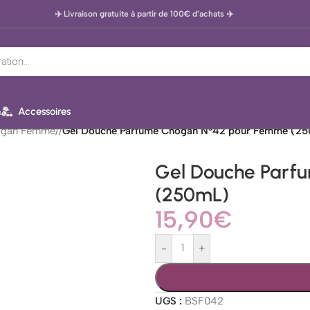
✈️ Livraison gratuite à partir de 100€ d’achats
✈️
n
Accessoires
ogan Femme
/
Gel Douche Parfumé Chogan N°42 pour Femme (2
Gel Douche Parf
(250mL)
15,90
€
-
+
UGS :
BSF042