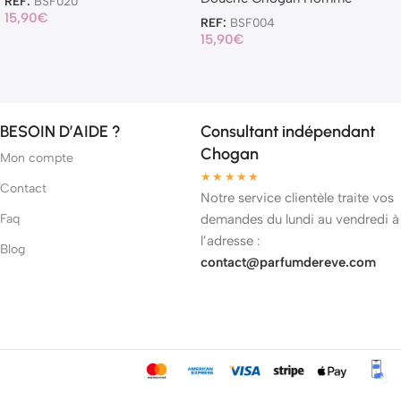
REF:
BSF020
15,90
€
REF:
BSF004
15,90
€
BESOIN D’AIDE ?
Consultant indépendant
Chogan
Mon compte
★★★★★
Contact
Notre service clientèle traite vos
Faq
demandes du lundi au vendredi à
l’adresse :
Blog
contact@parfumdereve.com