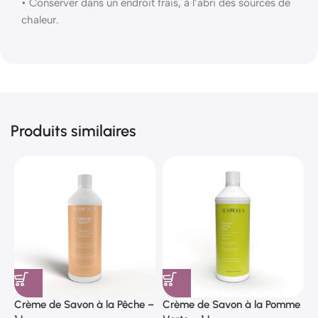
• Conserver dans un endroit frais, à l’abri des sources de
chaleur.
Produits similaires
Crème de Savon à la Pêche –
Crème de Savon à la Pomme
C