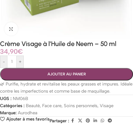
Agrandir
Crème Visage à l’Huile de Neem – 50 ml
34,90
€
-
+
AJOUTER AU PANIER
🌿 Purifie, hydrate et revitalise les peaux grasses et impures. Idéale
contre les imperfections et comme base de maquillage.
UGS :
NM06B
Catégories :
Beauté
,
Face care
,
Soins personnels
,
Visage
Marque:
Aurodhea
Ajouter à mes favoris
Partager :