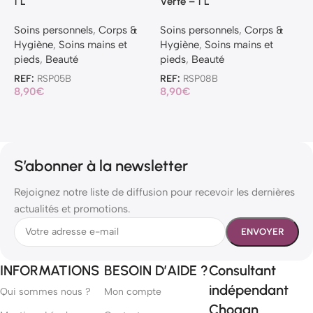
1 L
Verte – 1 L
–
Soins personnels
,
Corps &
Soins personnels
,
Corps &
S
Hygiène
,
Soins mains et
Hygiène
,
Soins mains et
H
pieds
,
Beauté
pieds
,
Beauté
p
REF:
RSP05B
REF:
RSP08B
R
8,90
€
8,90
€
8
S’abonner à la newsletter
Rejoignez notre liste de diffusion pour recevoir les dernières
actualités et promotions.
INFORMATIONS
BESOIN D’AIDE ?
Consultant
indépendant
Qui sommes nous ?
Mon compte
Chogan