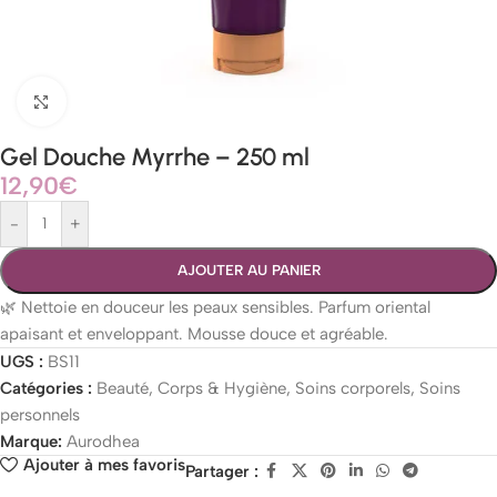
Agrandir
Gel Douche Myrrhe – 250 ml
12,90
€
-
+
AJOUTER AU PANIER
🌿 Nettoie en douceur les peaux sensibles. Parfum oriental
apaisant et enveloppant. Mousse douce et agréable.
UGS :
BS11
Catégories :
Beauté
,
Corps & Hygiène
,
Soins corporels
,
Soins
personnels
Marque:
Aurodhea
Ajouter à mes favoris
Partager :