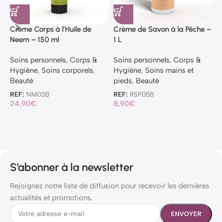
Crème Corps à l’Huile de
Crème de Savon à la Pêche –
C
Neem – 150 ml
1 L
2
Soins personnels
,
Corps &
Soins personnels
,
Corps &
S
Hygiène
,
Soins corporels
,
Hygiène
,
Soins mains et
H
Beauté
pieds
,
Beauté
p
REF:
NM03B
REF:
RSP05B
R
24,90
€
8,90
€
3
S’abonner à la newsletter
Rejoignez notre liste de diffusion pour recevoir les dernières
actualités et promotions.