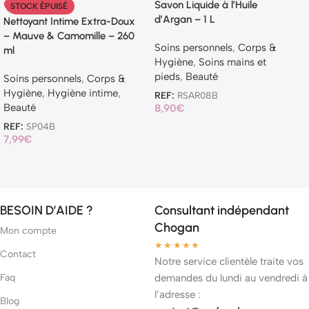
Savon Liquide à l’Huile
STOCK ÉPUISÉ
d’Argan – 1 L
Nettoyant Intime Extra-Doux
– Mauve & Camomille – 260
Soins personnels
,
Corps &
ml
Hygiène
,
Soins mains et
pieds
,
Beauté
Soins personnels
,
Corps &
Hygiène
,
Hygiène intime
,
REF:
RSAR08B
Beauté
8,90
€
REF:
SP04B
7,99
€
BESOIN D’AIDE ?
Consultant indépendant
Chogan
Mon compte
★★★★★
Contact
Notre service clientèle traite vos
Faq
demandes du lundi au vendredi à
l’adresse :
Blog