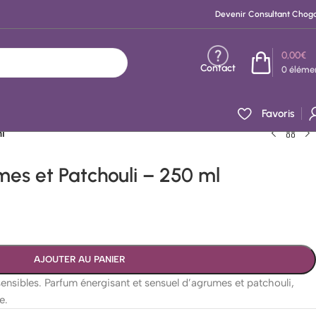
Devenir Consultant Chog
0,00
€
Contact
0
éléme
Favoris
l
es et Patchouli – 250 ml
AJOUTER AU PANIER
ensibles. Parfum énergisant et sensuel d’agrumes et patchouli,
e.