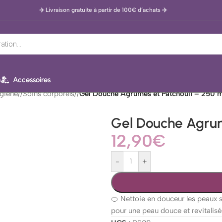
✈️ Livraison gratuite à partir de 100€ d’achats
✈️
n
Accessoires
giène
/
Soins corporels
/
Gel Douche Agrumes et Patchouli – 250 m
Gel Douche Agrum
12,90
€
-
+
🍊 Nettoie en douceur les peaux s
pour une peau douce et revitalisé