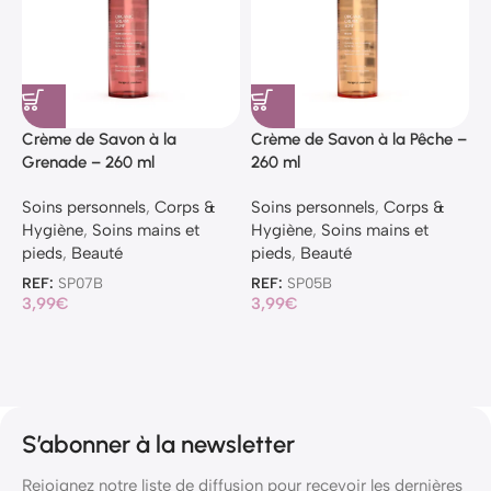
Crème de Savon à la
Crème de Savon à la Pêche –
C
Grenade – 260 ml
260 ml
–
Soins personnels
,
Corps &
Soins personnels
,
Corps &
S
Hygiène
,
Soins mains et
Hygiène
,
Soins mains et
H
pieds
,
Beauté
pieds
,
Beauté
p
REF:
SP07B
REF:
SP05B
R
3,99
€
3,99
€
8
S’abonner à la newsletter
Rejoignez notre liste de diffusion pour recevoir les dernières