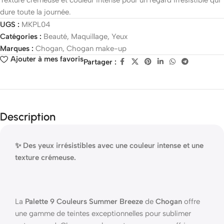
Texture crémeuse et couleur intense pour un regard irrésistible qui
dure toute la journée.
UGS :
MKPL04
Catégories :
Beauté
,
Maquillage
,
Yeux
Marques :
Chogan
,
Chogan make-up
Ajouter à mes favoris
Partager :
Description
✨ Des yeux irrésistibles avec une couleur intense et une
texture crémeuse.
La
Palette 9 Couleurs Summer Breeze
de
Chogan
offre
une gamme de teintes exceptionnelles pour sublimer