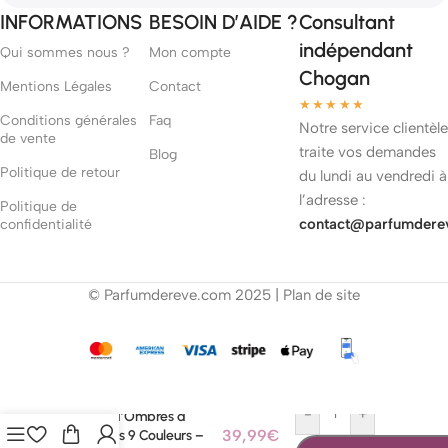
INFORMATIONS
BESOIN D’AIDE ?
Consultant
indépendant
Qui sommes nous ?
Mon compte
Chogan
Mentions Légales
Contact
★★★★★
Conditions générales
Faq
Notre service clientèle
de vente
traite vos demandes
Blog
Politique de retour
du lundi au vendredi à
l’adresse :
Politique de
contact@parfumdere
confidentialité
© Parfumdereve.com 2025 |
Plan de site
Palette
d’Ombres à
Paupières 9
39,99
€
-
+
Couleurs –
AJOUTER AU PA