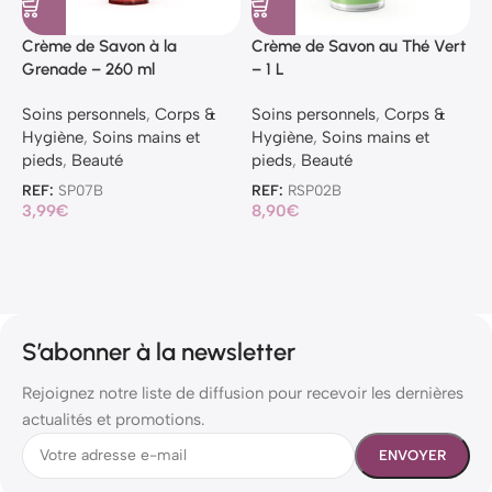
Crème de Savon à la
Crème de Savon au Thé Vert
H
Grenade – 260 ml
– 1 L
O
Soins personnels
,
Corps &
Soins personnels
,
Corps &
S
Hygiène
,
Soins mains et
Hygiène
,
Soins mains et
H
pieds
,
Beauté
pieds
,
Beauté
p
REF:
SP07B
REF:
RSP02B
R
3,99
€
8,90
€
1
S’abonner à la newsletter
Rejoignez notre liste de diffusion pour recevoir les dernières
actualités et promotions.