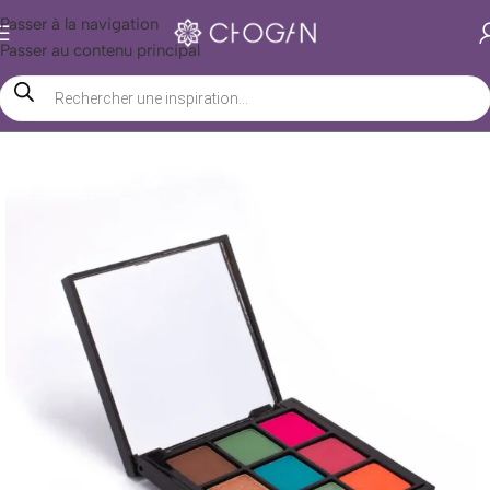
Passer à la navigation
Passer au contenu principal
Accueil
/
Boutique Chogan
/
Beauté
/
Maquillage
/
Yeux