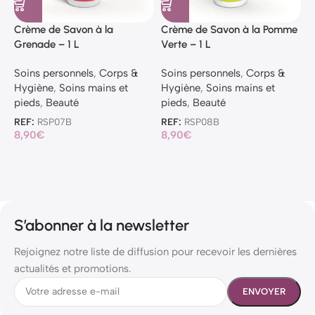
Crème de Savon à la
Crème de Savon à la Pomme
C
Grenade – 1 L
Verte – 1 L
V
Soins personnels
,
Corps &
Soins personnels
,
Corps &
S
Hygiène
,
Soins mains et
Hygiène
,
Soins mains et
H
pieds
,
Beauté
pieds
,
Beauté
p
REF:
RSP07B
REF:
RSP08B
R
8,90
€
8,90
€
3
S’abonner à la newsletter
Rejoignez notre liste de diffusion pour recevoir les dernières
actualités et promotions.