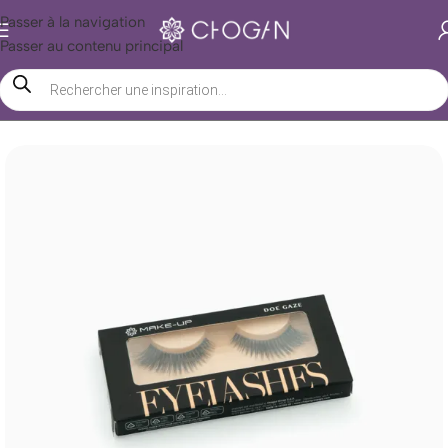
Passer à la navigation
Passer au contenu principal
Accueil
/
Boutique Chogan
/
Beauté
/
Maquillage
/
Yeux