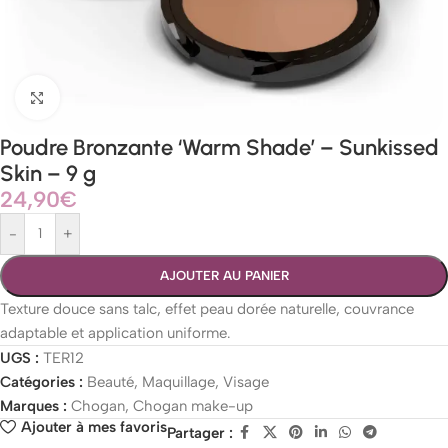
Agrandir
Poudre Bronzante ‘Warm Shade’ – Sunkissed
Skin – 9 g
24,90
€
-
+
AJOUTER AU PANIER
Texture douce sans talc, effet peau dorée naturelle, couvrance
adaptable et application uniforme.
UGS :
TER12
Catégories :
Beauté
,
Maquillage
,
Visage
Marques :
Chogan
,
Chogan make-up
Ajouter à mes favoris
Partager :