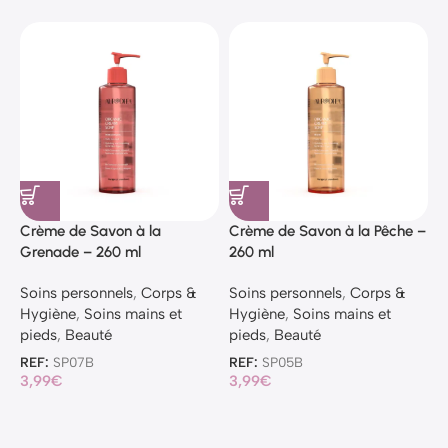
Crème de Savon à la
Crème de Savon à la Pêche –
C
Grenade – 260 ml
260 ml
V
Soins personnels
,
Corps &
Soins personnels
,
Corps &
S
Hygiène
,
Soins mains et
Hygiène
,
Soins mains et
H
pieds
,
Beauté
pieds
,
Beauté
p
REF:
SP07B
REF:
SP05B
R
3,99
€
3,99
€
3