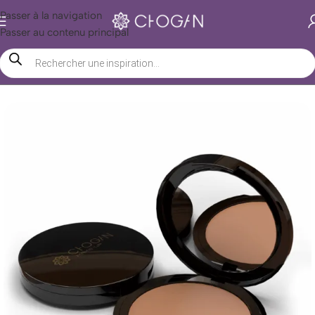
Passer à la navigation
Passer au contenu principal
Accueil
/
Boutique Chogan
/
Beauté
/
Maquillage
/
Visage