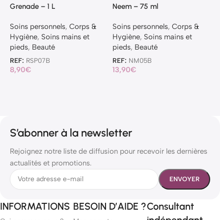
Grenade – 1 L
Neem – 75 ml
O
Soins personnels
,
Corps &
Soins personnels
,
Corps &
S
Hygiène
,
Soins mains et
Hygiène
,
Soins mains et
H
pieds
,
Beauté
pieds
,
Beauté
p
REF:
RSP07B
REF:
NM05B
R
8,90
€
13,90
€
1
S’abonner à la newsletter
Rejoignez notre liste de diffusion pour recevoir les dernières
actualités et promotions.
INFORMATIONS
BESOIN D’AIDE ?
Consultant
indépendant