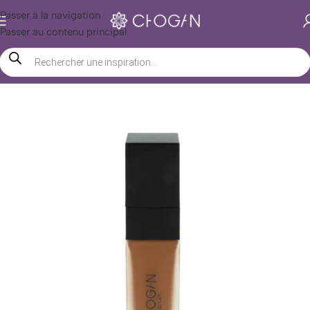
Passer à la navigation
Passer au contenu principal
Accueil
/
Boutique Chogan
/
Beauté
/
Maquillage
/
Visage