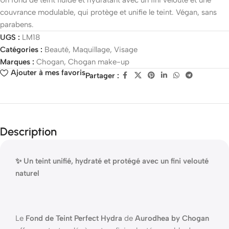
Un fond de teint fluide et hydratant avec un fini velouté et une
couvrance modulable, qui protège et unifie le teint. Végan, sans
parabens.
UGS :
LM18
Catégories :
Beauté
,
Maquillage
,
Visage
Marques :
Chogan
,
Chogan make-up
Ajouter à mes favoris
Partager :
Description
✨ Un teint unifié, hydraté et protégé avec un fini velouté
naturel
Le
Fond de Teint Perfect Hydra
de
Aurodhea by Chogan