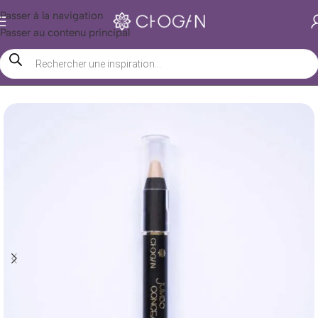
Passer à la navigation
Passer au contenu principal
Accueil
/
Boutique Chogan
/
Beauté
/
Maquillage
/
Visage