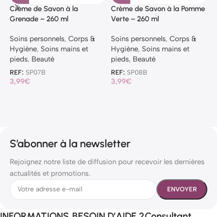
Crème de Savon à la
Crème de Savon à la Pomme
G
Grenade – 260 ml
Verte – 260 ml
d
Soins personnels
,
Corps &
Soins personnels
,
Corps &
S
Hygiène
,
Soins mains et
Hygiène
,
Soins mains et
H
pieds
,
Beauté
pieds
,
Beauté
p
REF:
SP07B
REF:
SP08B
R
3,99
€
3,99
€
1
S’abonner à la newsletter
Rejoignez notre liste de diffusion pour recevoir les dernières
actualités et promotions.
INFORMATIONS
BESOIN D’AIDE ?
Consultant