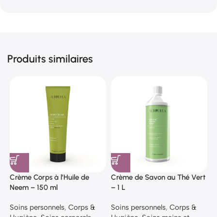
Produits similaires
Crème Corps à l’Huile de
Crème de Savon au Thé Vert
H
Neem – 150 ml
– 1 L
O
Soins personnels
,
Corps &
Soins personnels
,
Corps &
S