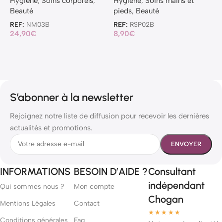
Hygiène
,
Soins corporels
,
Hygiène
,
Soins mains et
H
Beauté
pieds
,
Beauté
p
REF:
NM03B
REF:
RSP02B
R
24,90
€
8,90
€
1
S’abonner à la newsletter
Rejoignez notre liste de diffusion pour recevoir les dernières
actualités et promotions.
INFORMATIONS
BESOIN D’AIDE ?
Consultant
indépendant
Qui sommes nous ?
Mon compte
Chogan
Mentions Légales
Contact
★★★★★
Conditions générales
Faq