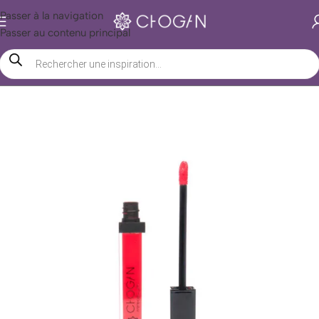
Passer à la navigation
Passer au contenu principal
Accueil
/
Boutique Chogan
/
Beauté
/
Maquillage
/
Lèvres